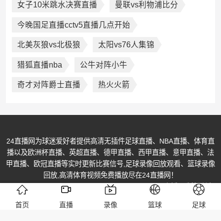
女子10米跳水决赛直播
曼联vs利物浦比分
今晚国足直播cctv5直播几点开始
北美灰狼vs北极狼
太阳vs76人集锦
猎狐直播nba
公牛对阵小牛
奇才对阵爵士直播
热火火箭
24直播网为球迷爱好者提供高清无插件足球直播、NBA直播、体育直
播以及欧洲杯直播、英超直播、德甲直播、西甲直播、意甲直播、法
甲直播、欧冠直播等实时更新比赛信号,足球录像回放观看、篮球录像
回放,高清体育视频免费播放尽在24直播网！
© Copyright @ 2013-2026 All Rights Reserved. 24直播网 版权所有
陇ICP备17003410号-3
首页
直播
录像
篮球
足球