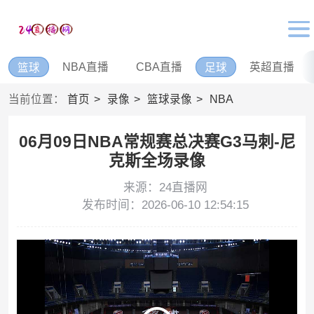
NBA直播
CBA直播
英超直播
篮球
足球
当前位置：
首页
录像
篮球录像
NBA
06月09日NBA常规赛总决赛G3马刺-尼
克斯全场录像
来源：24直播网
发布时间：2026-06-10 12:54:15