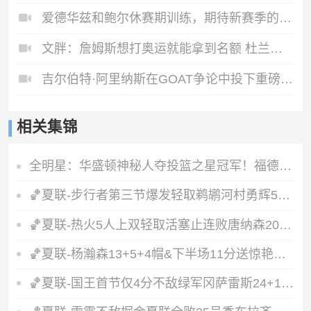
爱德华兹和鲍尔休赛期训练，期待新赛季的表现！
文胖：詹姆斯想打奥运就能拿到名额 杜兰特若愿出战有望当旗手
吉尔伯特·阿里纳斯在GOAT争论中投下重磅炸弹！
相关集锦
全明星：华盛顿神秘人夺投篮之星冠军！福德夺得三分大赛冠军！
🏀夏联-步行者第三节爆发轻取鹈鹕河村勇辉5+5+12斯劳森22分
🏀夏联-热火5人上双轻取活塞止连败唐纳森20+8+10奥科里27分
🏀夏联-杨瀚森13+5+4帽&下半场11分送惊艳妙传开拓者力克掘金
🏀夏联-国王首节仅4分不敌绿军冈萨雷斯24+10+5塞纳克10+12