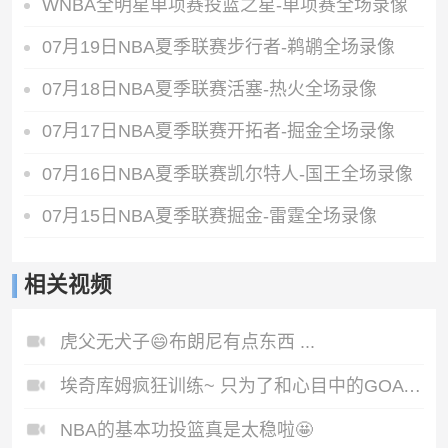
WNBA全明星单项赛投篮之星-单项赛全场录像
07月19日NBA夏季联赛步行者-鹈鹕全场录像
07月18日NBA夏季联赛活塞-热火全场录像
07月17日NBA夏季联赛开拓者-掘金全场录像
07月16日NBA夏季联赛凯尔特人-国王全场录像
07月15日NBA夏季联赛掘金-雷霆全场录像
相关视频
虎父无犬子😄布朗尼有点东西 ...
埃奇库姆疯狂训练~ 只为了和心目中的GOAT——詹姆斯，一起夺冠
NBA的基本功投篮真是太稳啦🤩