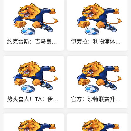
约克雷斯：吉马良斯能给球队带来活力 上赛季夺冠能提振球队信心
伊劳拉：利物浦体能储备不足，还无法维持90分钟的高强度比赛
势头喜人！TA：伊萨克维尔茨若延续本场状态，球迷完全能满怀期待
官方：沙特联赛升班马迪里耶签下36岁盖耶