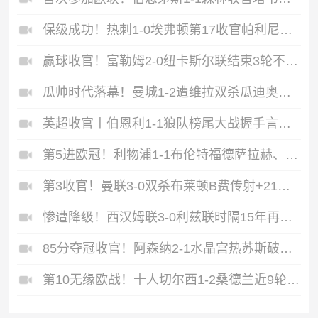
保级成功！热刺1-0埃弗顿第17收官帕利尼亚制胜热刺近6轮仅1负
赢球收官！富勒姆2-0纽卡斯尔联结束3轮不胜迪奥普、凯尔尼破门
瓜帅时代落幕！曼城1-2遭维拉双杀瓜迪奥拉、B席、斯通斯告别战
英超收官丨伯恩利1-1狼队榜尾大战握手言和两队双双降入英冠
第5进欧冠！利物浦1-1布伦特福德萨拉赫、罗伯逊结束9年红军生涯
第3收官！曼联3-0双杀布莱顿B费传射+21助破纪录独享英超助攻王
惨遭降级！西汉姆联3-0利兹联时隔15年再度降级至英冠
85分夺冠收官！阿森纳2-1水晶宫热苏斯破门+失良机马杜埃凯建功
第10无缘欧战！十人切尔西1-2桑德兰近9轮仅1胜桑德兰第7进欧战