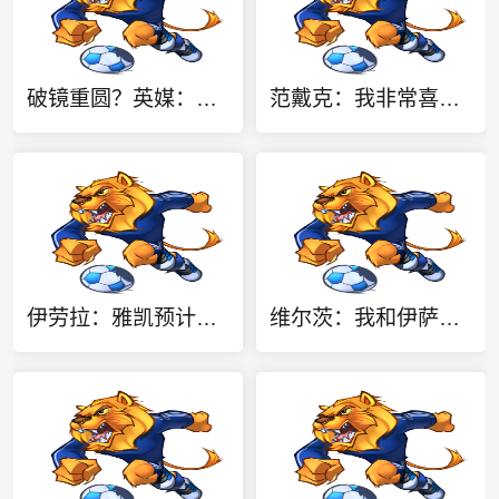
破镜重圆？英媒：卡里克或许能激活拉什福德 唯有时间能检验对错
范戴克：我非常喜欢伊劳拉的足球理念 只要有新援加盟就热烈欢迎
伊劳拉：雅凯预计能出战最后一场热身赛 柯蒂斯·琼斯只是轻伤
维尔茨：我和伊萨克在进攻端配合得不错，正适应新节奏和训练要求