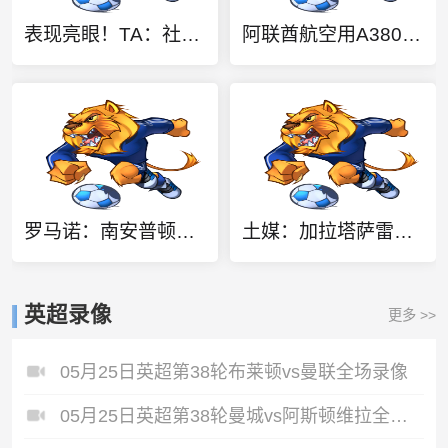
表现亮眼！TA：社区盾杯迎战曼城，措利斯和道曼大概率依旧会首发
阿联酋航空用A380波音777客机零部件，纯手工打造2.4米阿森纳队徽
罗马诺：南安普顿租借曼城21岁前锋穆巴马达成口头协议
土媒：加拉塔萨雷关注切尔西前锋埃梅加，已采取行动尝试签下球员
英超录像
更多 >>
05月25日英超第38轮布莱顿vs曼联全场录像
05月25日英超第38轮曼城vs阿斯顿维拉全场录像