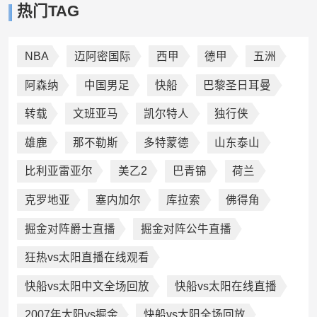
热门TAG
NBA
迈阿密国际
西甲
德甲
五洲
阿森纳
中国男足
快船
巴黎圣日耳曼
转载
文班亚马
凯尔特人
独行侠
雄鹿
那不勒斯
多特蒙德
山东泰山
比利亚雷亚尔
美乙2
巴青锦
荷兰
克罗地亚
塞内加尔
库拉索
佛得角
掘金对阵爵士直播
掘金对阵公牛直播
狂热vs太阳直播在线观看
快船vs太阳中文全场回放
快船vs太阳在线直播
2007年太阳vs掘金
快船vs太阳全场回放