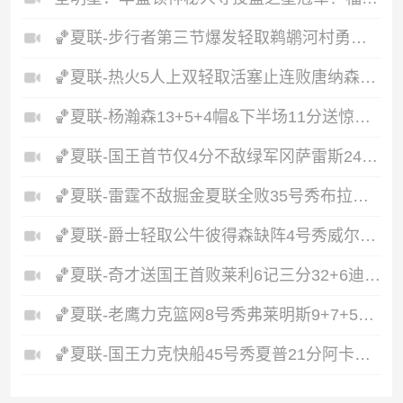
🏀夏联-步行者第三节爆发轻取鹈鹕河村勇辉5+5+12斯劳森22分
🏀夏联-热火5人上双轻取活塞止连败唐纳森20+8+10奥科里27分
🏀夏联-杨瀚森13+5+4帽&下半场11分送惊艳妙传开拓者力克掘金
🏀夏联-国王首节仅4分不敌绿军冈萨雷斯24+10+5塞纳克10+12
🏀夏联-雷霆不敌掘金夏联全败35号秀布拉齐尔32+6马拉14+7+6
🏀夏联-爵士轻取公牛彼得森缺阵4号秀威尔逊19+8+5帽罚球6中0
🏀夏联-奇才送国王首败莱利6记三分32+6迪班萨23+7雷诺20+12
🏀夏联-老鹰力克篮网8号秀弗莱明斯9+7+5科比·约翰逊17+7
🏀夏联-国王力克快船45号秀夏普21分阿卡夫19+7瓦格勒7中1