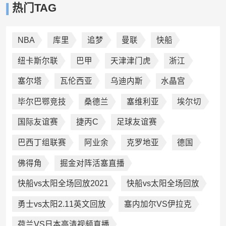
热门TAG
NBA
库里
追梦
曼联
快船
纽卡斯尔联
巴甲
天津津门虎
浙江
塞尔塔
瓦伦西亚
乌迪内斯
水晶宫
毕尔巴鄂竞技
桑德兰
塞维利亚
埃尔切
国际友谊赛
捷丙C
足球友谊赛
巴西丁组联赛
阿业余
克罗地亚
德国
佛得角
掘金对阵活塞直播
快船vs太阳全场回放2021
快船vs太阳全场回放
勇士vs太阳2.11英文回放
塞内加尔VS伊拉克
荷兰VS日本高清视频直播