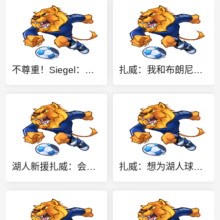
不尊重！Siegel：掘金仅给略高于中产报价 沃特森已一脚迈出大门
扎威：我和布朗尼在高中当队友后成为朋友 很兴奋能再次并肩作战
湖人新援扎威：会在场上展现活力和努力 防守对方最好的球员
扎威：想为湖人球迷奉献全部 帮助球队升起第18面冠军旗帜