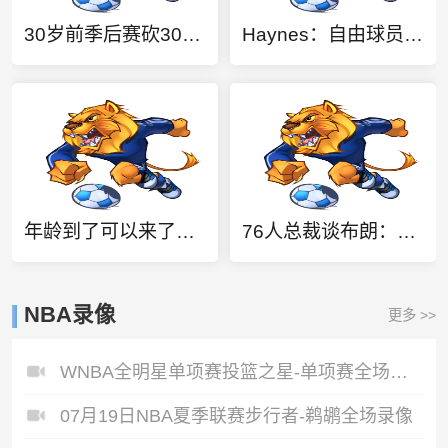
30岁前季后赛砍3000+分500+板500+助球员：乔丹 LBJ 科比 KD 獭兔
Haynes：自由球员后卫小特雷尔·布朗已与爵士达成签约协议
年龄到了可以来了！记者：勇士和35岁奥利尼克就潜在签约进行接触
76人总裁谈布朗：想得到优质球星必须付出巨大代价 绿军收获颇丰
NBA录像
更多 >>
WNBA全明星单项赛投篮之星-单项赛全场录像
07月19日NBA夏季联赛步行者-鹈鹕全场录像