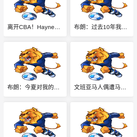
离开CBA！Haynes：自由球员后卫阿隆德斯·威廉姆斯签约奇才
布朗：过去10年我把76人当作对手 现在完成心态转换是难熬的过程
布朗：今夏对我的舆论攻击达到了比以往更高程度 这没出乎我意料
文班亚马人偶遭马刺球迷吐槽：这明显是托哈 玩具公司喝假酒了