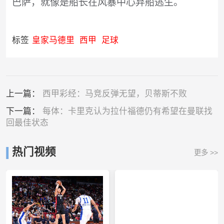
巴萨，就像是船长在风暴中心弃船逃生。
标签
皇家马德里
西甲
足球
上一篇：
西甲彩经：马竞反弹无望，贝蒂斯不败
下一篇：
每体：卡里克认为拉什福德仍有希望在曼联找
回最佳状态
热门视频
更多 >>