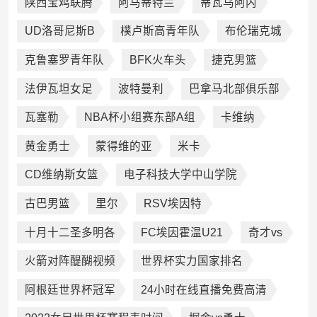
陕西宝鸡联腾
阿马蒂特兰
蒂瓦乌阿内
UD洛哥尼斯B
樸卢斯高青年队
布伦瑞克城
克鲁塞罗青年队
BFK火车头
捷克男篮
法伊瓦坦女足
波特曼利
巴拿马北部俱乐部
瓦塞勒
NBA杯小组赛东部A组
卡维纳
黄金勇士
蒙得维的亚
米卡
CD维纳斯女篮
电子科技大学中山学院
古巴男篮
里尔
RSV埃因特
十月十二圣多明各
FC埃因霍温U21
奇才vs
火箭对阵醍醐视频
世界杯实力国家排名
阿根廷世界杯冠军
24小时在线直播免费高清