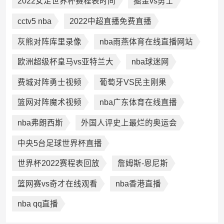
2022女足世界杯赛程表时间
掘金vs勇士
cctv5 nba
2022中超直播免费直播
灰熊对阵库里录像
nba雨燕体育在线直播网站
欧洲超级杯皇马vs亚特兰大
nba球迷网
费城对阵勇士视频
葡萄牙VS民主刚果
篮网对阵魔术视频
nba广东体育在线直播
nba弗朗西斯
外国人评史上最烂的奥运会
中央5台足球世界杯直播
世界杯2022赛程表回放
詹姆斯-恩尼斯
篮网赛vs奇才在线观看
nba香港直播
nba qq直播