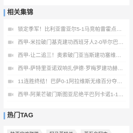
相关集锦
锁定季军！比利亚雷亚尔5-1马竞帕雷霍点射佩雷斯两射一传
西甲-米拉破门基克建功西班牙人2-0毕尔巴鄂竞技
西甲-让二追三！奥索破门亚当斯建功塞维利亚3-2逆转比利亚雷亚尔
西甲-萨特里亚诺双响扎伊德·罗梅罗建功赫塔费3-1马略卡
11连胜终结！巴萨0-1阿拉维斯无缘百分夺冠巴萨全场零射正
西甲-阿莱芒破门斯图亚尼绝平巴列卡诺1-1赫罗纳
热门TAG