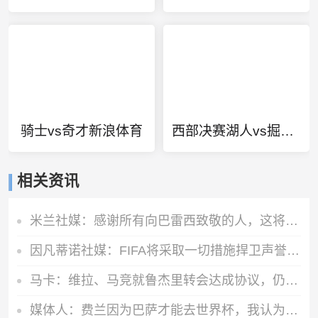
骑士vs奇才新浪体育
西部决赛湖人vs掘金g5
相关资讯
米兰社媒：感谢所有向巴雷西致敬的人，这将永远铭刻在我们心中
因凡蒂诺社媒：FIFA将采取一切措施捍卫声誉，继续支持足球的发展
马卡：维拉、马竞就鲁杰里转会达成协议，仍待球员本人同意
媒体人：费兰因为巴萨才能去世界杯，我认为他无法再为巴萨效力