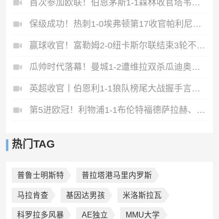
首次参加欧联！伯恩茅斯1-1森林收官塔韦尼耶救主怀特远射破门
保级成功！热刺1-0埃弗顿第17收官帕利尼亚制胜热刺近6轮仅1负
赢球收官！富勒姆2-0纽卡斯尔联结束3轮不胜迪奥普、凯尔尼破门
瓜帅时代落幕！曼城1-2遭维拉双杀瓜迪奥拉、B席、斯通斯告别战
英超收官丨伯恩利1-1狼队榜尾大战握手言和两队双双降入英冠
第5进欧冠！利物浦1-1布伦特福德萨拉赫、罗伯逊结束9年红军生涯
热门TAG
普鲁士明斯特
普拉塔港马里内罗斯
马拉肯查
基因达男孩
米洛斯拉瓦
科罗拉多风暴
AE独立
MMU大学