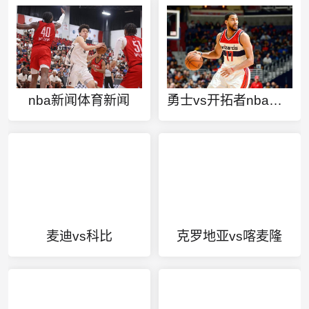
nba新闻体育新闻
勇士vs开拓者nba季后赛g4回放
麦迪vs科比
克罗地亚vs喀麦隆