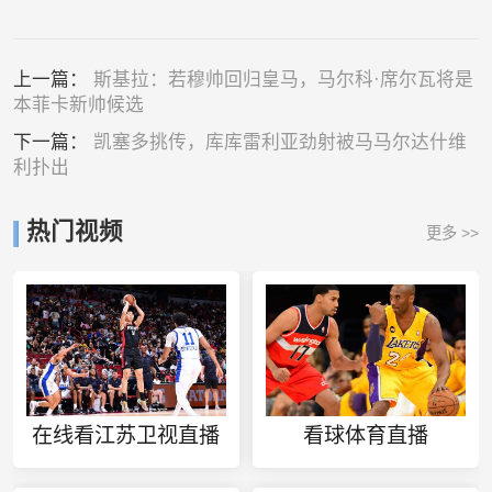
上一篇：
斯基拉：若穆帅回归皇马，马尔科·席尔瓦将是
本菲卡新帅候选
下一篇：
凯塞多挑传，库库雷利亚劲射被马马尔达什维
利扑出
热门视频
更多 >>
在线看江苏卫视直播
看球体育直播