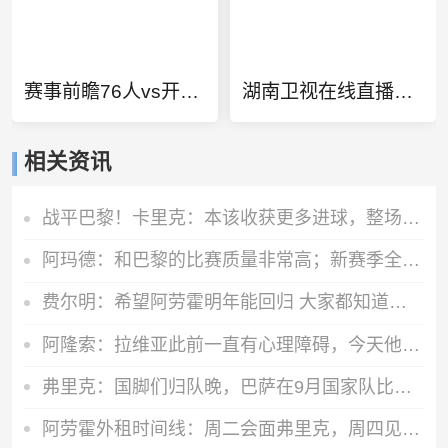
赛事前瞻76人vs开拓者
湖南卫视在线直播入口
相关资讯
战平巴黎！卡里克：本该收获更多进球，整场闪光点很多，我很欣慰
阿玛德：和巴黎的比赛质量非常高；新赛季全队都渴望能够斩获佳绩
费尔明：希望阿劳霍明年能回归 大家都知道罗德里是非凡的球员
阿隆索：拉维亚此前一直有心理障碍，今天他很累但发自内心地开心
弗里克：国脚们归队晚，巴萨在9月国家队比赛日前都无法达到100%
阿劳霍外租时间线：周二会面弗里克，周四见利物浦，周五晚间敲定