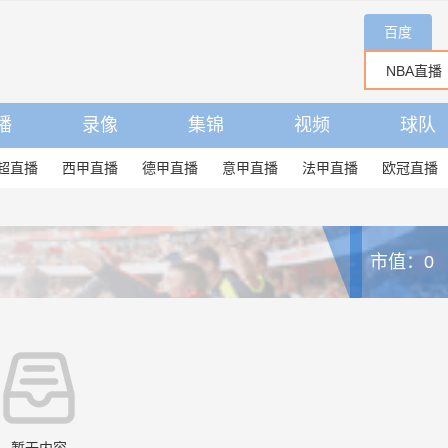
百度
播
录像
集锦
视频
球队
超直播
西甲直播
德甲直播
意甲直播
法甲直播
欧冠直播
市值：0