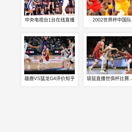
中央电视台1台在线直播
2002世界杯中国队
雄鹿VS猛龙G4评价知乎
袋鼠直播世俱