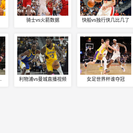
骑士vs火箭数据
快船vs独行侠几比几了
杯比赛直播
利物浦vs曼城直播视频
女足世界杯谁夺冠