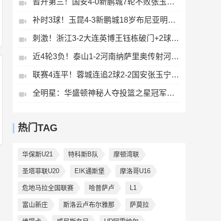
暂升第三！国安4-0新鹏城7轮不败张玉宁传射达万双响法比奥破门
补时3球！玉昆4-3新鹏城18岁布尼亚明传射侯永永乌龙卡约绝杀
刺激！浙江3-2大连英博王钰栋破门+2球被吹毛伟杰世界波难救主
近4轮3负！泰山1-2河南纳萨里奥传射河南终结17年客场不胜泰山
联赛4连平！蓉城连追2球2-2国安张玉宁双响韦世豪助攻索罗金绝平
全明星：华盛顿神秘人夺投篮之星冠军！福德夺得三分大赛冠军！
热门TAG
华保斯U21
特科斯B队
摩顿湾联
圣塔菲联U20
EIK通斯堡
摩洛哥U16
危地马拉全国联赛
哈普萨卢
L1
富山新庄
斯洛云卢布尔雅那
萨莫拉