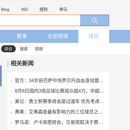
Bing
360
搜狗
神马
赛事
全部频道
球员
综合
搜索
视频
相关新闻
官方：34岁前巴萨中场罗贝托自由身加盟洛杉矶银河，签约2年
8月8日国内3场足球比赛观众超4万，中超辽宁德比62075人排今年第6
美记：勇士新赛季将会是过渡年 优先考虑内部挖潜而非引援
弗莱：艾弗森是最有影响力的三位球员之一 但论生涯成就保罗出色
罗马诺：卢卡库愿转会，交易现取决于费内巴切的决定、球队间谈判