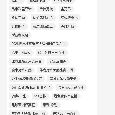
维提卡
威尼斯女足
UD阿雷纳尔
热带科里亚诺
维拉竞技
雷克尼
桑德韦勒
德伦弗赫尼卡
埃姆迪积克
贝伦蝎子
布达佩斯战士
卢维丹斯
斯普利女足
2026世界杯预选赛大洋洲时间是几点
德甲直播aile
骑士对阵国王直播
比赛直播东京奥运会
安东尼帕克
魔术对阵灰熊
雄鹿对阵黑熊比赛直播
公牛vs超音速总决赛
费城对阵快船录像
为什么新浪nba直播看不了
今日nba比赛直播
迈克-毕比
nba虎扑
看免费体育直播
足球亚洲杯赛程
泰勒-泽勒
灰熊对战火箭比赛直播
巴塞vs皇马直播