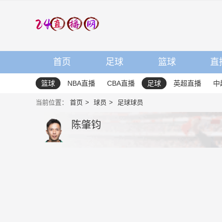
首页
足球
篮球
直
篮球
NBA直播
CBA直播
足球
英超直播
中
当前位置：
首页
球员
足球球员
陈肇钧