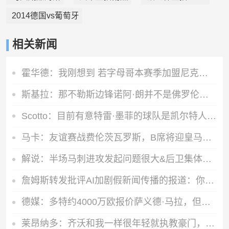
2014德国vs葡萄牙
相关新闻
霍华德：我刚想到 若字母哥本赛季加盟尼克斯 他已经有两冠了
斯基拉：那不勒斯边锋诺阿·朗并不是佛罗伦萨的引援目标
Scotto：目前有意特雷·墨菲的球队是凯尔特人活塞勇士快船老鹰
马卡：友谊赛战费伦茨瓦罗斯，B席将迎皇马首秀+迪奥曼德缺席
解说：半场马刺进攻发起问题很大&后卫集体隐身 瓦塞尔成唯一亮点
詹姆斯转发批评AI加剧假新闻传播的报道：你们觉得呢？！
德媒：多特约4000万欧报价萨义德·马拉，但科隆为其估价5000万欧
莱昂纳多：齐沃和我一样很年轻就执教豪门，他的优秀是毋庸置疑的