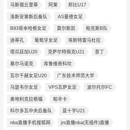
马斯锡丘里蒂
阿莱
邦比U17
洛斯安第斯后备队
AS曼德女足
B93哥本哈根女足
莫尔斯凯
帕克斯B队
迪蒂孔
葡萄牙女足
埃斯特雷马杜拉
塔瓜廷加U20
克萨尔特佩克U21
意丁
基尔马诺克
库鲁维奇科坎
瓦尔千赫女足U20
广东技术师范大学
马瑟韦尔女足
VPS瓦萨女足
波尔托尔FC
奥地利克拉根福
帕辛卡
科尔多瓦中央后备队
蓝十字U21
nba直播手机搜狐网
jrs直播nba(无插件)直播