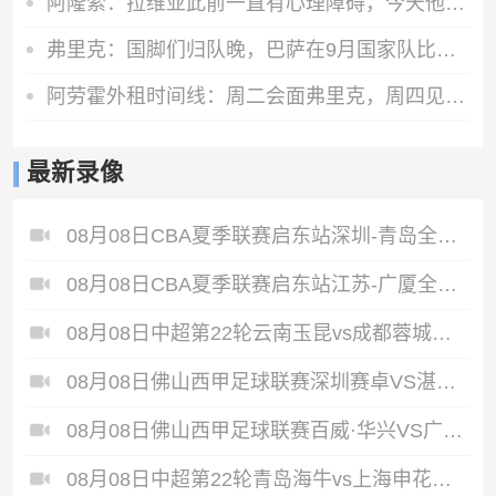
阿隆索：拉维亚此前一直有心理障碍，今天他很累但发自内心地开心
弗里克：国脚们归队晚，巴萨在9月国家队比赛日前都无法达到100%
阿劳霍外租时间线：周二会面弗里克，周四见利物浦，周五晚间敲定
最新录像
08月08日CBA夏季联赛启东站深圳-青岛全场录像
08月08日CBA夏季联赛启东站江苏-广厦全场录像
08月08日中超第22轮云南玉昆vs成都蓉城全场录像
08月08日佛山西甲足球联赛深圳赛卓VS湛江热点·粤标售电全场录像
08月08日佛山西甲足球联赛百威·华兴VS广州苏雅蔚雨堂全场录像
08月08日中超第22轮青岛海牛vs上海申花全场录像