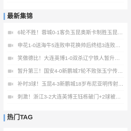
最新集锦
6轮不胜！蓉城0-1客负玉昆奥斯卡制胜玉昆暂第三蓉城全场1射正
申花1-0送海牛5连败申花换帅后终结3连败阿苏埃助攻徐皓阳制胜
笑傲德比！大连英博1-0双杀辽宁铁人暂升第2斯坦丘远射制胜
暂升第三！国安4-0新鹏城7轮不败张玉宁传射达万双响法比奥破门
补时3球！玉昆4-3新鹏城18岁布尼亚明传射侯永永乌龙卡约绝杀
刺激！浙江3-2大连英博王钰栋破门+2球被吹毛伟杰世界波难救主
热门TAG