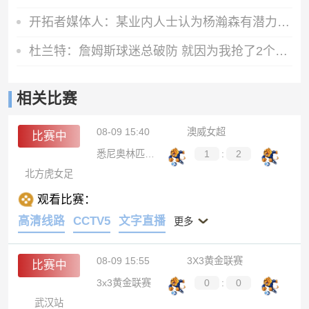
开拓者媒体人：某业内人士认为杨瀚森有潜力 但效率达不到NBA水平
杜兰特：詹姆斯球迷总破防 就因为我抢了2个冠军耽误他争GOAT了？
相关比赛
08-09 15:40
澳威女超
比赛中
悉尼奥林匹克女足
1
:
2
北方虎女足
观看比赛：
高清线路
CCTV5
文字直播
更多
08-09 15:55
3X3黄金联赛
比赛中
3x3黄金联赛
0
:
0
武汉站