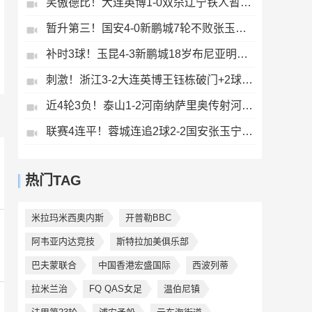
笑傲德比！大连英博1-0双杀辽宁铁人暂升第2斯坦丘远射制胜
暂升第三！国安4-0新鹏城7轮不败张玉宁传射达万双响法比奥破门
补时3球！玉昆4-3新鹏城18岁布尼亚明传射侯永永乌龙卡约绝杀
刺激！浙江3-2大连英博王钰栋破门+2球被吹毛伟杰世界波难救主
近4轮3负！泰山1-2河南纳萨里奥传射河南终结17年客场不胜泰山
联赛4连平！蓉城连追2球2-2国安张玉宁双响韦世豪助攻索罗金绝平
热门TAG
米拉玛米西奥内斯
开普勒BBC
阿韦亚内达竞技
斯特拉加美俱乐部
巴夫蒙联合
中国香港宏盛国际
西波列蒂
拉米兰治
FQ QAS女足
温伯尼镇