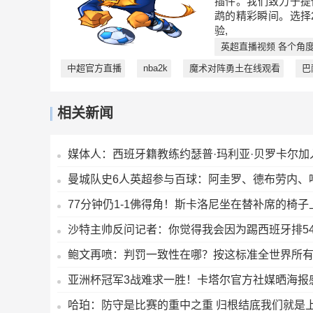
插件。我们致力于提
鹉的精彩瞬间。选择
验,
英超直播视频 各个角
中超官方直播
nba2k
魔术对阵勇土在线观看
巴
相关新闻
媒体人：西班牙籍教练约瑟普·玛利亚·贝罗卡尔
曼城队史6人英超参与百球：阿圭罗、德布劳内、
77分钟仍1-1佛得角！斯卡洛尼坐在替补席的椅子
沙特主帅反问记者：你觉得我会因为踢西班牙排5
鲍文再喷：判罚一致性在哪？按这标准全世界所
亚洲杯冠军3战难求一胜！卡塔尔官方社媒晒海报
哈珀：防守是比赛的重中之重 归根结底我们就是