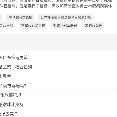
供最流畅、最清晰的直播体验，确保您不错过任何一次勇士vs鹦
24直播网，就是选择了便捷、高效和高质量的勇士vs鹦鹉观赛体
度
皇马踢马竞直播
世界杯南美区预选赛今日预测分析
萨vs马竞
雷霆vs乔治直播
斯诺克冠军联赛
灰狼vs公鹿
加入广东宏远男篮
哈兰德、福登在列
上思考
41而被解雇吗？
有角球都犯规
感谢球迷支持
上场去竞争