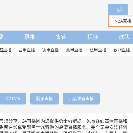
百度
播
录像
集锦
视频
球队
超直播
西甲直播
德甲直播
意甲直播
法甲直播
欧冠直播
CCTV-5
腾讯直播
百度体育直播
待与您分享，24直播网为您提供勇士vs鹦鹉，免费在线高清直播和
免费在线享受到勇士vs鹦鹉的高清直播服务。完全无需安装任何