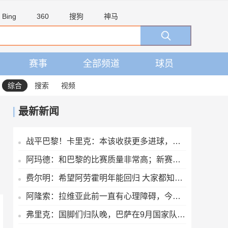
Bing
360
搜狗
神马
赛事
全部频道
球员
综合
搜索
视频
最新新闻
战平巴黎！卡里克：本该收获更多进球，整场闪光点很多，我很欣慰
阿玛德：和巴黎的比赛质量非常高；新赛季全队都渴望能够斩获佳绩
费尔明：希望阿劳霍明年能回归 大家都知道罗德里是非凡的球员
阿隆索：拉维亚此前一直有心理障碍，今天他很累但发自内心地开心
弗里克：国脚们归队晚，巴萨在9月国家队比赛日前都无法达到100%