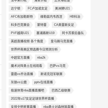
法甲第23轮
浦安矛船
云东海街道
达宁顿
FC卢加诺女足
美洲狮U21
AFC布加勒斯特
维勒兹内韦西涅
HB科治
科多巴竞赛会
蒙特雷
CA奥雷斯女足
PVF越南U21
塞浦路斯U19
阿卡苏索后备队
英超直播视频 各个角度
皇马踢马竞直播
世界杯南美区预选赛今日预测分析
中超官方直播
nba2k
魔术对阵勇土在线观看
巴萨vs马竞
雷霆vs乔治直播
斯诺克冠军联赛
灰狼vs公鹿
pptv在线直播
极速体育nba直播直播吧
巴西乙级联赛
2022年u17女足足球世界杯直播
女排全明星赛直播
nba勇士对森林狼直播