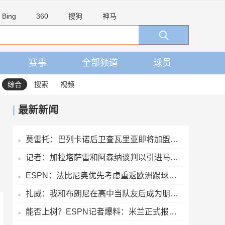
Bing
360
搜狗
神马
赛事
全部频道
球员
综合
搜索
视频
最新新闻
莫雷托：巴列卡诺后卫查瓦里亚即将加盟切尔西，很快就会官方宣布
记者：加拉塔萨雷和阿森纳谈判以引进马丁内利，球员合同明夏到期
ESPN：法比尼奥优先考虑重返欧洲踢球，而不是回到祖国巴西
扎威：我和布朗尼在高中当队友后成为朋友 很兴奋能再次并肩作战
能否上树？ESPN记者爆料：米兰正式报价博卡青年中场帕雷德斯