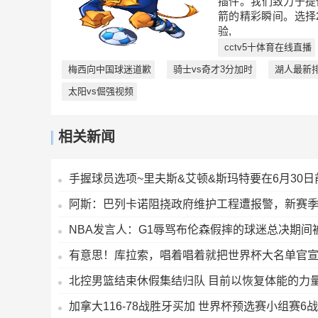
插件。我们致力于提
箭的精彩瞬间。选择
验,
cctv5十体育在线直播
梅西向中国球迷道歉
骑士vs奇才3分加时
湖人最新
太阳vs倔强视频
相关新闻
手握球员选项~里夫斯&艾顿&斯玛特要在6月30
阿斯：巴列卡诺阻挠政府维护工程遭报警，新赛
NBA发言人：G1辱骂布伦森假摔的球迷总决期间
有意思！库拉索，唱着唱着就把世界杯大名单官
北控男篮结束休假集结归队 目前以恢复体能的力
加拿大116-78战胜牙买加 世界杯预选赛小组赛6