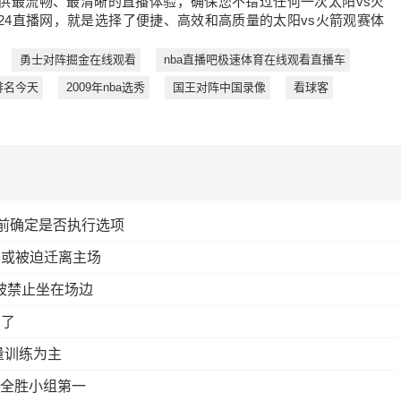
供最流畅、最清晰的直播体验，确保您不错过任何一次太阳vs火
24直播网，就是选择了便捷、高效和高质量的太阳vs火箭观赛体
勇士对阵掘金在线观看
nba直播吧极速体育在线观看直播车
排名今天
2009年nba选秀
国王对阵中国录像
看球客
日前确定是否执行选项
季或被迫迁离主场
被禁止坐在场边
宣了
量训练为主
战全胜小组第一