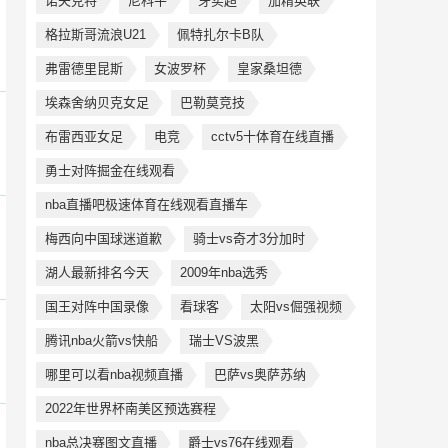
诺夫克特
尼科平
牙买超
加精英联
格拉斯哥流浪U21
佩特扎尔卡B队
弗雷德里昆斯
女波罗杯
皇家桑坦德
埃森舍纳贝克女足
巴勒莫竞技
布雷西亚女足
电竞
cctv5十体育在线直播
勇士对阵掘金在线观看
nba直播吧极速体育在线观看直播车
梅西向中国球迷道歉
骑士vs奇才3分加时
湖人最新排名今天
2009年nba选秀
国王对阵中国录像
看球客
太阳vs倔强视频
腾讯nba火箭vs快船
瑞士VS波黑
哪里可以看nba视频直播
巴萨vs奥萨苏纳
2022年世界杯南美区预选赛程
nba总决赛图文直播
爵士vs76在线观看