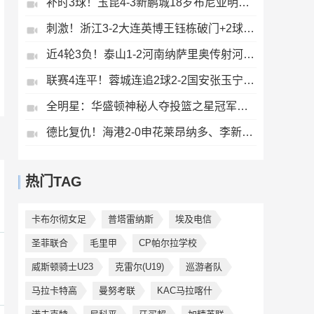
补时3球！玉昆4-3新鹏城18岁布尼亚明传射侯永永乌龙卡约绝杀
刺激！浙江3-2大连英博王钰栋破门+2球被吹毛伟杰世界波难救主
近4轮3负！泰山1-2河南纳萨里奥传射河南终结17年客场不胜泰山
联赛4连平！蓉城连追2球2-2国安张玉宁双响韦世豪助攻索罗金绝平
全明星：华盛顿神秘人夺投篮之星冠军！福德夺得三分大赛冠军！
德比复仇！海港2-0申花莱昂纳多、李新翔破门海港排名反超申花
热门TAG
卡布尔彻女足
普塔雷纳斯
埃及电信
圣菲联合
毛里甲
CP帕尔拉学校
威斯顿骑士U23
克雷尔(U19)
巡游者队
马拉卡特高
曼努考联
KAC马拉喀什