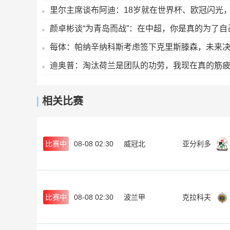
里尔主席谈布阿迪：18岁就在世界杯、欧冠闪光
颜卓彬谈“为青岛而战”：在中超，你是真的为了
每体：帕纳辛纳科斯考虑签下克里斯滕森，未来
迪奥普：淘汰荷兰是团队的功劳，我现在真的筋
相关比赛
比赛中
08-08 02:30
威冠北
亚分利多
比赛中
08-08 02:30
波兰甲
克拉科夫