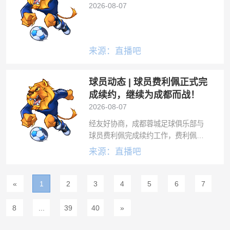
2026-08-07
来源：直播吧
球员动态 | 球员费利佩正式完
成续约，继续为成都而战！
2026-08-07
经友好协商，成都蓉城足球俱乐部与
球员费利佩完成续约工作，费利佩将
继续为成都而战！费利佩
来源：直播吧
（FELIPEDESOUSASILVA），1992
年4月3日出生于巴西，身高193cm，
司职前锋。2021年正式加
«
1
2
3
4
5
6
7
8
...
39
40
»