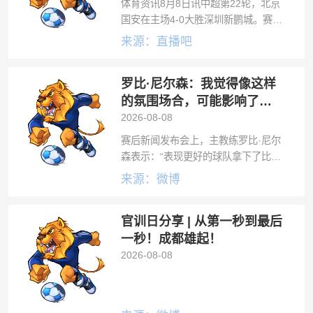
体育资讯8月8日讯中超第22轮，北京
国安在主场4-0大胜深圳新鹏城。赛
后，为球队打进第一粒进球的国安球
来源：直播吧
员张玉宁接受采访表示，每个进球都
是团队踢出训练内容的结果，对于所
罗比·尼尔森：我觉得像这样
有球队都是一视同仁，祝贺蒋子承完
成首
的氛围场合，可能影响了球
员们的思绪
2026-08-08
赛后新闻发布会上，主教练罗比·尼尔
森表示：“表现更好的球队拿下了比
赛。我感到非常失望，对我们的表现
来源：微博
感到非常沮丧，尤其是上半场。我们
没有打出自己想要的内容。我觉得像
官训日分享 | 从第一秒到最后
这样的氛围和场合，可能影响了球员
们的思
一秒！成都雄起！
2026-08-08