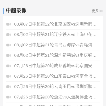
中超录像
更多 >>
08月07日中超第22轮北京国安vs深圳新鹏城全场录像
08月02日中超第21轮辽宁铁人vs上海申花全场录像
08月02日中超第21轮青岛西海岸vs青岛海牛全场录像
08月02日中超第21轮深圳新鹏城vs重庆铜梁龙全场录像
07月26日中超第20轮成都蓉城vs北京国安全场录像
07月26日中超第20轮山东泰山vs河南全场录像
07月26日中超第20轮云南玉昆vs深圳新鹏城全场录像
07月26日中超第20轮浙江vs大连英博全场录像