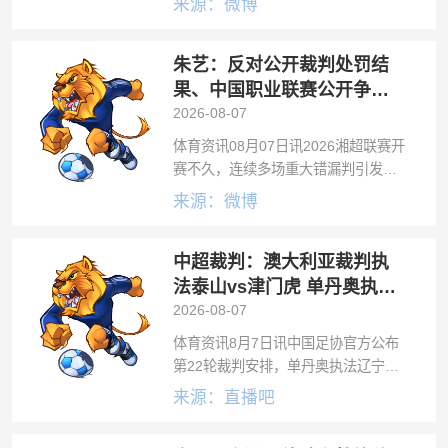
来源：微博
朱艺：反对公开裁判处罚结
果、中国职业联赛公开争议
判罚评议结果
2026-08-07
体育资讯08月07日讯2026湘超联赛开
赛不久，连续多场重大错漏判引发舆
论浪潮，湖南省足协裁委会迅速出
来源：微博
手，对三名涉事裁判员开出重磅罚
单：两名裁判员分别停哨三场、五
中超裁判：澳大利亚裁判执
场，一名助理裁判员直接被取消本赛
季全部执
法泰山vs津门虎 单丹奥执法
辽宁德比
2026-08-07
体育资讯8月7日讯中国足协官方公布
第22轮裁判安排，单丹奥执法辽宁德
比，澳大利亚裁判亚历山大·金执法泰
来源：直播吧
山vs津门虎。中超第22轮裁判安排：
8月7日19:35北京国安vs深圳新鹏城