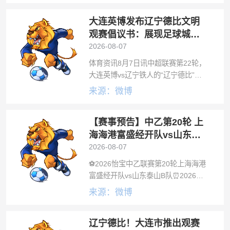
平12负的青岛海牛暂时排名垫底，比
大连英博发布辽宁德比文明
均少赛一场的武汉三镇和天津津门虎
分
观赛倡议书：展现足球城球
迷的胸怀
2026-08-07
体育资讯8月7日讯中超联赛第22轮，
大连英博vs辽宁铁人的“辽宁德比”将
在本周六上演。今日大连英博官方发
来源：微博
布文明观赛倡议书，呼吁球迷文明观
赛，展现足球城球迷的胸怀与风采。
【赛事预告】中乙第20轮 上
倡议书全文如下亲爱的大连球迷朋友
们
海海港富盛经开队vs山东泰
山B队
2026-08-07
⚽2026怡宝中乙联赛第20轮上海海港
富盛经开队vs山东泰山B队⏰2026年8
月8日（星期六）16:30📍上海乐动力
来源：微博
临港足球综合运动中心
辽宁德比！大连市推出观赛