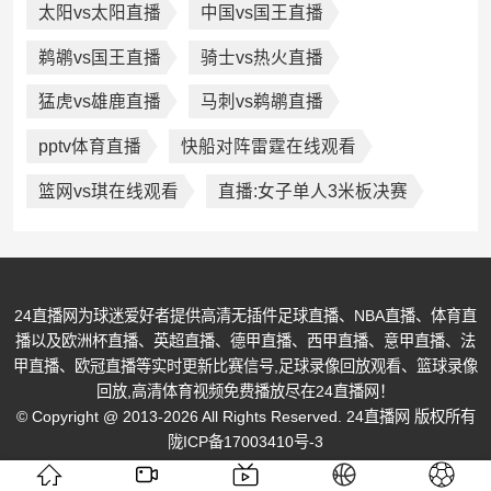
太阳vs太阳直播
中国vs国王直播
鹈鹕vs国王直播
骑士vs热火直播
猛虎vs雄鹿直播
马刺vs鹈鹕直播
pptv体育直播
快船对阵雷霆在线观看
篮网vs琪在线观看
直播:女子单人3米板决赛
24直播网为球迷爱好者提供高清无插件足球直播、NBA直播、体育直
播以及欧洲杯直播、英超直播、德甲直播、西甲直播、意甲直播、法
甲直播、欧冠直播等实时更新比赛信号,足球录像回放观看、篮球录像
回放,高清体育视频免费播放尽在24直播网！
© Copyright @ 2013-2026 All Rights Reserved. 24直播网 版权所有
陇ICP备17003410号-3