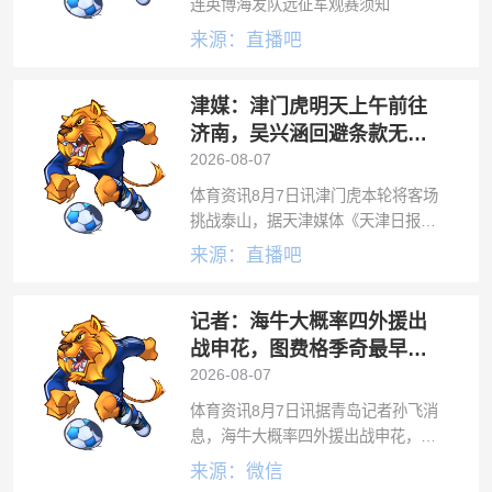
连英博海发队远征军观赛须知
来源：直播吧
津媒：津门虎明天上午前往
济南，吴兴涵回避条款无法
出战泰山
2026-08-07
体育资讯8月7日讯津门虎本轮将客场
挑战泰山，据天津媒体《天津日报》
报道，津门虎将在明天上午出发前往
来源：直播吧
济南。最近几天，济南和天津一样持
续高温，气象预报显示，从明天开始
记者：海牛大概率四外援出
济南的气温略有下降，白天最高气温
回落到3
战申花，图费格季奇最早下
轮对泰山复出
2026-08-07
体育资讯8月7日讯据青岛记者孙飞消
息，海牛大概率四外援出战申花，图
费格季奇最早在下周对阵山东泰山的
来源：微信
比赛中复出。中超第21轮战罢，6胜3