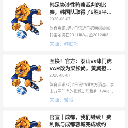
韩足协涉性贿赂裁判的比
赛，韩国队取得了5胜2平的
优异战绩
2026-08-07
体育资讯8月7日讯近日据韩媒披露，
韩国足协在2011年3月至2012年3月
在韩国境内举行的3场世界杯及奥运会
来源：韩联社
预选赛、4场友谊赛共计7场比赛中向
外籍裁判和官员在内的10余人提供性
互换！官方：泰山vs津门虎
招待。执法这些比赛的裁判来
VAR改为梁松尚，黄翼担任
AVAR
2026-08-07
体育资讯8月7日讯中超官方消息，泰
山vs津门虎的视频助理裁判（VAR）
由黄翼调整为梁松尚。在中超官方起
来源：微博
初公布的第22轮裁判信息中，泰山vs
津门虎比赛的视频助理裁判为黄翼，
官宣｜成都，我们继续！费
梁松尚担任助理视频助理裁判（AV
利佩与成都蓉城完成续约